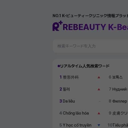
NO.1 K-ビューティークリニック情報プラ
REBEAUTY K-Be
リアルタイム人気検索ワード
1
整形外科
6
보톡스
▲
2
필러
7
Нүдний 
▲
3
Da liễu
8
Филлер
–
4
Chống lão hóa
9
皮膚クリ
▲
5
Y học cổ truyền
10
Tiểu ph
▼