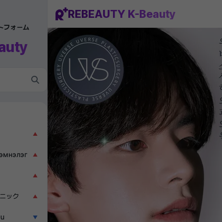
REBEAUTY K-Beauty
ットフォーム
auty
▲
эмнэлэг
▲
▲
ニック
▲
ẫu
▼