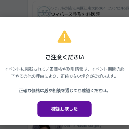
ソウル特別市江南区江南大路364 ミワンビル5階 
ウィバース整形外科医院
02-558-0227
平日 10:00~19:00、土曜日 10:00~17:00
目、鼻、リフティング再手術専門
クリニックを見る
ご注意ください
イベントに掲載されている価格や割引情報は、イベント期間の終
同じクリニックの他のイベント
了やその他の理由により、正確でない場合がございます。
Uverse Plastic Surgery
正確な価格は必ず相談を通じてご確認ください。
ウィバース 鼻整形
43%
1,980,000₩
2026.03.27 ~ 2027.03.27
確認しました
Uverse Plastic Surgery