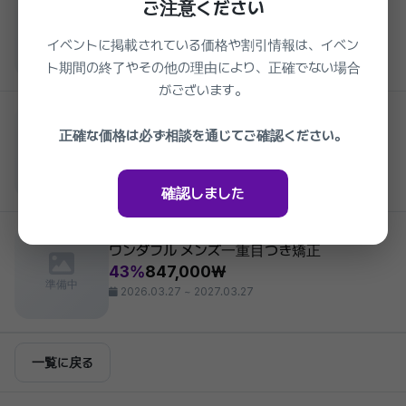
ご注意ください
ワンダフル 最後の目再手術
45%
979,000₩
準備中
イベントに掲載されている価格や割引情報は、イベン
2026.03.27 ~ 2027.03.27
ト期間の終了やその他の理由により、正確でない場合
がございます。
Wonderful Plastic Surgery
ワンダフル 修能イベント_初鼻整形
正確な価格は必ず相談を通じてご確認ください。
1,419,000₩
準備中
2026.03.27 ~ 2027.03.27
確認しました
Wonderful Plastic Surgery
ワンダフル メンズ一重目つき矯正
43%
847,000₩
準備中
2026.03.27 ~ 2027.03.27
一覧に戻る