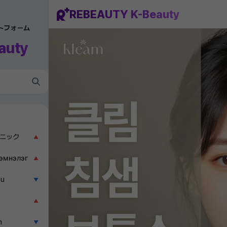
REBEAUTY K-Beauty
ットフォーム
auty
ニック
▲
эмнэлэг
▲
ẫu
▼
▲
n
▼