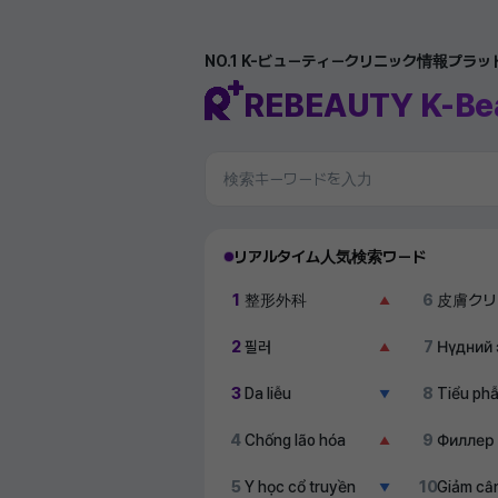
NO.1 K-ビューティークリニック情報プラ
REBEAUTY K-Be
リアルタイム人気検索ワード
1
整形外科
6
皮膚クリ
▲
2
필러
7
Нүдний 
▲
3
Da liễu
8
Tiểu ph
▼
4
Chống lão hóa
9
Филлер
▲
5
Y học cổ truyền
10
Giảm câ
▼