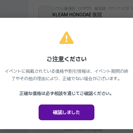
ソウル 麻浦区（マポグ） 楊花路（ヤンファロ）14
KLEAM HONGDAE 医院
0507-1381-5786
平日 10:30～20:30 / 土曜日、日曜日 10:30～17:00
皮膚科専門、弘大入口駅（ホンデイックえき）1番出口から
クリニックを見る
ご注意ください
イベントに掲載されている価格や割引情報は、イベント期間の終
同じクリニックの他のイベント
了やその他の理由により、正確でない場合がございます。
Kleam Clinic Hongdae
正確な価格は必ず相談を通じてご確認ください。
クリム ボディフィラー
44%
119,000₩
準備中
2026.03.27 ~ 2027.03.27
確認しました
Kleam Clinic Hongdae