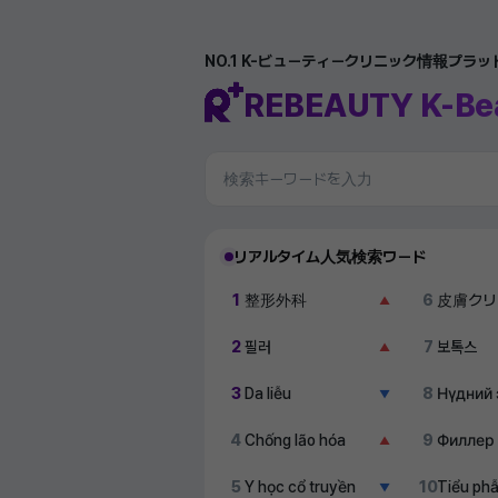
NO.1 K-ビューティークリニック情報プラ
REBEAUTY K-Be
リアルタイム人気検索ワード
1
整形外科
6
皮膚クリ
▲
2
필러
7
보톡스
▲
3
Da liễu
8
Нүдний 
▼
4
Chống lão hóa
9
Филлер
▲
5
Y học cổ truyền
10
Tiểu ph
▼