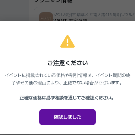
クリニック情報
ソウル特別市 瑞草区 江南大路415 5階 (ソウル
WANT 美容外科
02-534-9123
月-木 10:00-19:00、金 10:00-20:00、土 10:00-17:0
ソウル大学病院教授出身の医療陣
クリニックを見る
ご注意ください
イベントに掲載されている価格や割引情報は、イベント期間の終
了やその他の理由により、正確でない場合がございます。
同じクリニックの他のイベント
正確な価格は必ず相談を通じてご確認ください。
Want Plastic Surgery
すっきりした ウォント 小鼻縮小
30%
539,000₩
準備中
確認しました
2026.03.27 ~ 2027.03.27