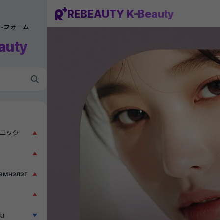
REBEAUTY K-Beauty
ットフォーム
auty
ニック
▲
▲
эмнэлэг
▲
▲
ẫu
▼