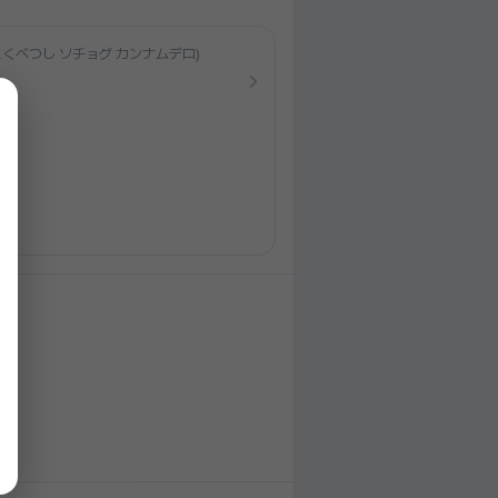
とくべつし ソチョグ カンナムデロ)
0