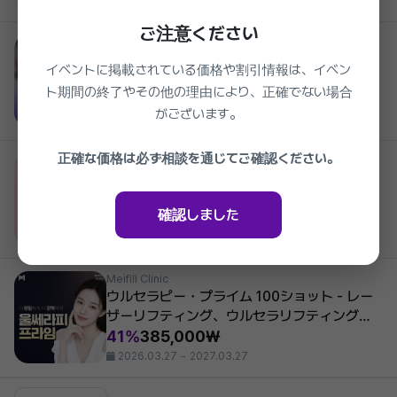
2026.03.27 ~ 2027.03.27
ご注意ください
Meifill Clinic
アイブフィラー 1cc - まぶたフィラー、眼瞼
イベントに掲載されている価格や割引情報は、イベン
下垂、目のくぼみ、上まぶたのくぼみ、目元
ト期間の終了やその他の理由により、正確でない場合
フィラー
37%
550,000₩
がございます。
2026.03.27 ~ 2027.03.27
正確な価格は必ず相談を通じてご確認ください。
Meifill Clinic
お尻ヒップアップ 糸リフト
40%
1,650,000₩
確認しました
2026.03.27 ~ 2027.03.27
Meifill Clinic
ウルセラピー・プライム 100ショット - レー
ザーリフティング、ウルセラリフティングア
ップグレード、二重顎、顎の肉、顎下の肉、
41%
385,000₩
二重あご、顎ライン、Vライン、肌弾力改
2026.03.27 ~ 2027.03.27
善、ウルセラ