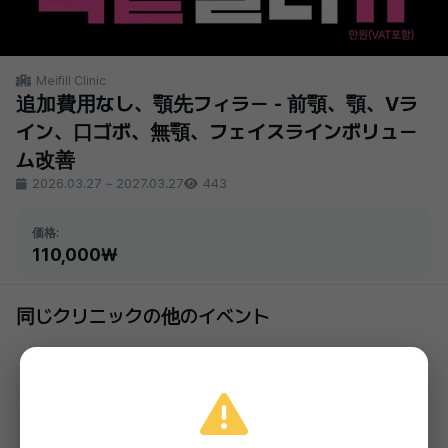
Meifill Clinic
追加費用なし、顎先フィラー - 前顎、顎、Vラ
イン、口ゴボ、無顎、フェイスラインボリュー
ム改善
2026.03.27
~
2027.03.27
443
価格:
110,000₩
同じクリニックの他のイベント
Meifill Clinic
最近のトレンド、アイドル耳フィラー - エル
フ耳、妖精耳、ティンカーベル耳、アイドル
準備中
耳、寝耳、刃物耳、耳たぶフィラー、耳整形
110,000₩