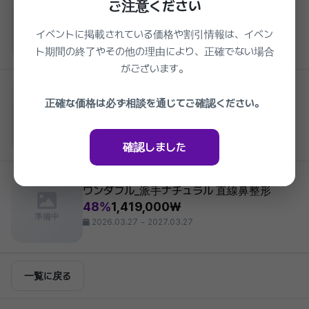
ご注意ください
ワンダフル_初鼻手術
1,419,000₩
準備中
イベントに掲載されている価格や割引情報は、イベン
2026.03.27 ~ 2027.03.27
ト期間の終了やその他の理由により、正確でない場合
がございます。
Wonderful Plastic Surgery
ワンダフル_男性目整形
正確な価格は必ず相談を通じてご確認ください。
19%
891,000₩
準備中
2026.03.27 ~ 2027.03.27
確認しました
Wonderful Plastic Surgery
ワンダフル_派手ナチュラル 直線鼻整形
48%
1,419,000₩
準備中
2026.03.27 ~ 2027.03.27
一覧に戻る