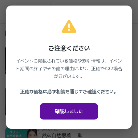
クリニックを見る
同じクリニックの他のイベント
ご注意ください
Snow Clinic
リジュランHB PLUS、繊細な精密注入
42%
319,000₩
イベントに掲載されている価格や割引情報は、イベン
2026.03.27 ~ 2027.03.27
ト期間の終了やその他の理由により、正確でない場合
がございます。
Snow Clinic
正確な価格は必ず相談を通じてご確認ください。
中年目の整形 上眼瞼 眉下挙上
1,190,000₩
2026.03.27 ~ 2027.03.27
確認しました
Snow Clinic
自然な自然癒着 二重