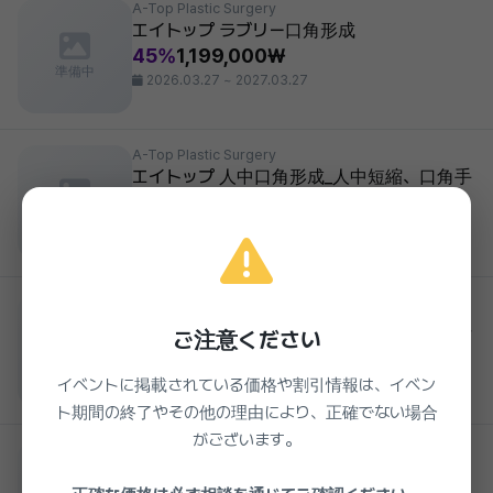
A-Top Plastic Surgery
エイトップ ラブリー口角形成
45%
1,199,000₩
準備中
2026.03.27 ~ 2027.03.27
A-Top Plastic Surgery
エイトップ 人中口角形成_人中短縮、口角手
術_中顔面部縮小効果
準備中
48%
3,850,000₩
2026.03.27 ~ 2027.03.27
A-Top Plastic Surgery
ATOP ジュベルックボリューム_コラーゲン注
ご注意ください
射、頬のくぼみ
準備中
363,000₩
イベントに掲載されている価格や割引情報は、イベン
2026.03.27 ~ 2027.03.27
ト期間の終了やその他の理由により、正確でない場合
がございます。
A-Top Plastic Surgery
睡眠麻酔 Vフィット顔脂肪吸引5種 _筋肉内