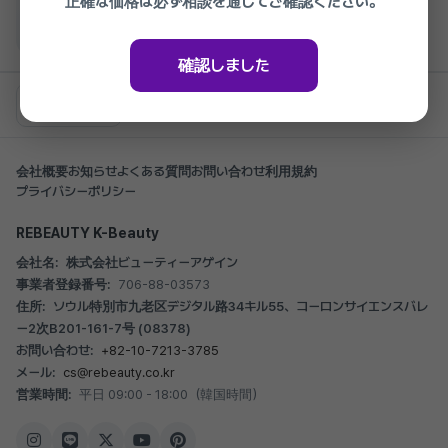
正確な価格は必ず相談を通じてご確認ください。
側、頬、二重顎、バッカルファット、顎ライ
準備中
ン、横頬
47%
1,760,000₩
2026.03.27 ~ 2027.03.27
確認しました
一覧に戻る
会社概要
お知らせ
よくある質問
お問い合わせ
利用規約
プライバシーポリシー
REBEAUTY K-Beauty
会社名:
株式会社ビューティーアゲイン
事業者登録番号:
706-88-03573
住所:
ソウル特別市九老区デジタル路34キル55、コーロンサイエンスバレ
ー2次B201-161-7号 (08378)
お問い合わせ:
+82-10-7213-3785
メール:
cs@rebeauty.co.kr
営業時間:
平日 09:00 - 18:00（韓国時間）