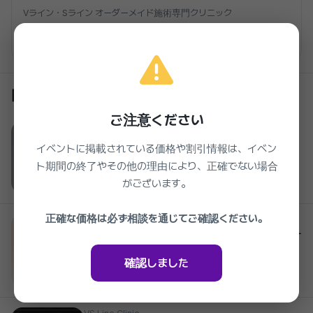
Vライン・Sライン オーダーメイド施術専門クリニック
クリニックを見る
同じクリニックの他のイベント
ご注意ください
VS Line Clinic
一山 蝶々ゾーン（鼻頬） ピコフラクセル
イベントに掲載されている価格や割引情報は、イベン
48%
33,000₩
ト期間の終了やその他の理由により、正確でない場合
2026.03.27 ~ 2027.03.27
がございます。
正確な価格は必ず相談を通じてご確認ください。
VS Line Clinic
4世代 ララピール 顔、首、頭皮 LEDパッケー
ジ
確認しました
33%
77,000₩
2026.03.27 ~ 2027.03.27