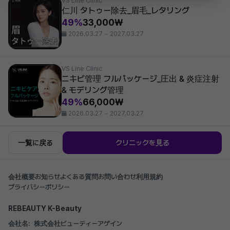
VS Line Clinic
仁川 タトゥー除去_眉毛_レタリング
49%
33,000₩
2026.03.27 ~ 2027.03.27
VS Line Clinic
ニキビ管理 フルパッケージ_圧出 & 炎症注射
& モデリング管理
49%
66,000₩
2026.03.27 ~ 2027.03.27
一覧に戻る
クリニックを見る
会社概要
お知らせ
よくある質問
お問い合わせ
利用規約
プライバシーポリシー
REBEAUTY K-Beauty
会社名:
株式会社ビューティーアゲイン