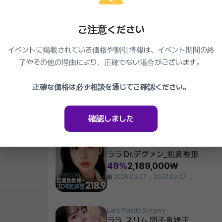
Lara Plastic Surgery
ララ_非切開 小鼻縮小
ご注意ください
46%
286,000₩
2026.03.27 ~ 2027.03.27
イベントに掲載されている価格や割引情報は、イベント期間の終
了やその他の理由により、正確でない場合がございます。
Lara Plastic Surgery
正確な価格は必ず相談を通じてご確認ください。
ララ_小鼻縮小
44%
605,000₩
2026.03.27 ~ 2027.03.27
確認しました
Lara Plastic Surgery
ララ Dr.デグァン_初鼻整形
49%
2,189,000₩
2026.03.27 ~ 2027.03.27
Lara Plastic Surgery
ララ_スリム 団子鼻矯正