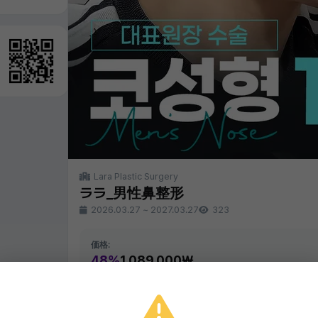
Lara Plastic Surgery
ララ_男性鼻整形
2026.03.27
~
2027.03.27
323
価格:
48%
1,089,000₩
同じクリニックの他のイベント