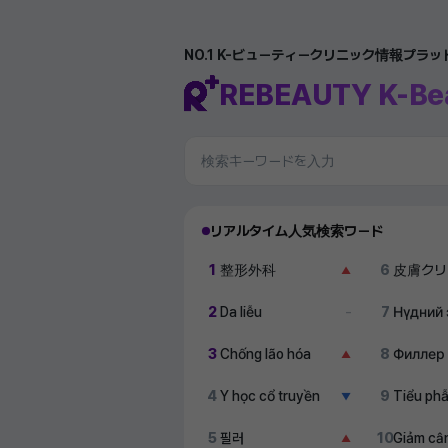
NO.1 K-ビューティークリニック情報プラ
REBEAUTY K-Be
リアルタイム人気検索ワード
1
整形外科
6
皮膚クリ
▲
2
Da liễu
7
Нүдний 
–
3
Chống lão hóa
8
Филлер
▲
4
Y học cổ truyền
9
Tiểu ph
▼
5
필러
10
Giảm câ
▲