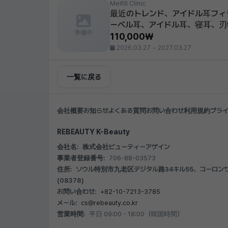
Meifill Clinic
最近のトレンド、アイドル耳フィラ
ーベル耳、アイドル耳、寝耳、刃
準備中
110,000₩
2026.03.27 ~ 2027.03.27
一覧に戻る
会社概要
お知らせ
よくある質問
お問い合わせ
利用規約
プラ
REBEAUTY K-Beauty
会社名:
株式会社ビューティーアゲイン
事業者登録番号:
706-88-03573
住所:
ソウル特別市九老区デジタル路34キル55、コーロンサイ
(08378)
お問い合わせ:
+82-10-7213-3785
メール:
cs@rebeauty.co.kr
営業時間:
平日 09:00 - 18:00（韓国時間）