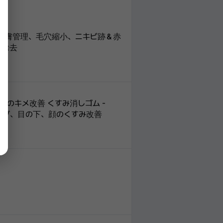
- 皮膚管理、毛穴縮小、ニキビ跡＆赤
ワ除去
のキメ改善 くすみ消しゴム -
ニング、目の下、顔のくすみ改善