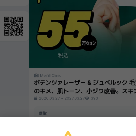
Meifill Clinic
ポテンツァレーザー & ジュベルック 毛
のキメ、肌トーン、小ジワ改善。スキ
2026.03.27
~
2027.03.27
393
価格:
550,000₩