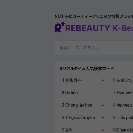
NO.1 K-ビューティークリニック情報プラ
REBEAUTY K-Be
リアルタイム人気検索ワード
1
整形外科
6
皮膚クリ
▲
2
Da liễu
7
Нүдний 
–
3
Chống lão hóa
8
Филлер
▲
4
Y học cổ truyền
9
Tiểu ph
▼
5
필러
10
Giảm câ
▲