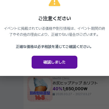
同じクリニックの他のイベント
Meifill Clinic
ご注意ください
ポテンツァ 高周波レーザー1回 
ら顔改善、皮膚弾力強化、小ジ
イベントに掲載されている価格や割引情報は、イベント期間の終
220,000₩
了やその他の理由により、正確でない場合がございます。
2026.03.27 ~ 2027.03.27
Meifill Clinic
正確な価格は必ず相談を通じてご確認ください。
肝斑・そばかす除去、肌トーン・肌
IPL、白玉注射、レーザートー
42%
220,000₩
確認しました
2026.03.27 ~ 2027.03.27
Meifill Clinic
お尻ヒップアップ 糸リフト
40%
1,650,000₩
2026.03.27 ~ 2027.03.27