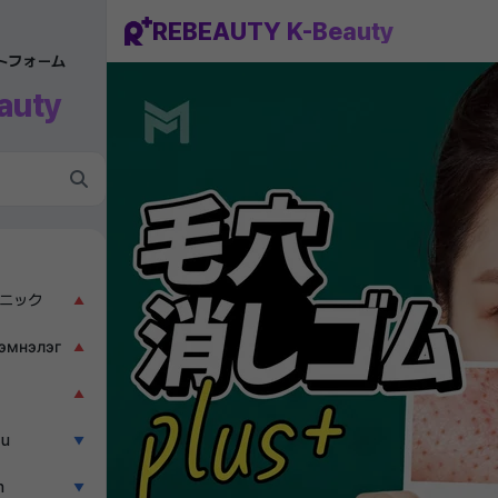
REBEAUTY K-Beauty
ットフォーム
auty
ニック
▲
эмнэлэг
▲
▲
ẫu
▼
n
▼