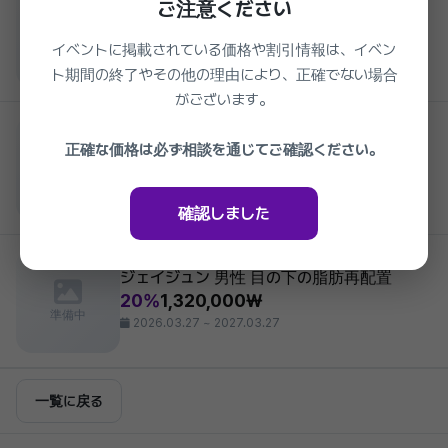
ご注意ください
ジェイジュン 皮膚管理 エポレックス
25%
150,000₩
イベントに掲載されている価格や割引情報は、イベン
準備中
2026.03.27 ~ 2027.03.27
ト期間の終了やその他の理由により、正確でない場合
がございます。
Jayjun Plastic Surgery
ジェイジュン オーダーメイドピーリング
正確な価格は必ず相談を通じてご確認ください。
35%
77,000₩
準備中
2026.03.27 ~ 2027.03.27
確認しました
Jayjun Plastic Surgery
ジェイジュン 男性 目の下の脂肪再配置
20%
1,320,000₩
準備中
2026.03.27 ~ 2027.03.27
一覧に戻る