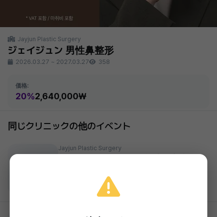
Jayjun Plastic Surgery
ジェイジュン 男性鼻整形
2026.03.27
~
2027.03.27
358
価格:
20%
2,640,000₩
同じクリニックの他のイベント
Jayjun Plastic Surgery
ジェイジュン トーンアップ＆光彩注射 白玉
点滴、シンデレラ注射、ビタミン注射、ニン
準備中
ニク注射
35%
39,000₩
2026.03.27 ~ 2027.03.27
Jayjun Plastic Surgery