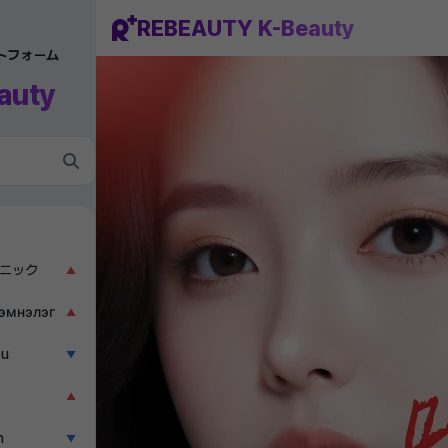
REBEAUTY K-Beauty
ットフォーム
auty
ニック
▲
эмнэлэг
▲
ẫu
▼
▲
n
▼