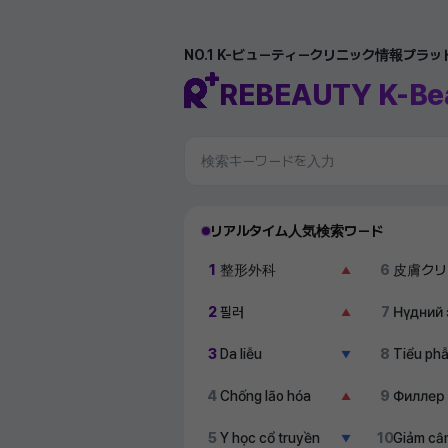
NO.1 K-ビューティークリニック情報プラ
REBEAUTY K-Be
リアルタイム人気検索ワード
1
整形外科
6
皮膚クリ
▲
2
필러
7
Нүдний 
▲
3
Da liễu
8
Tiểu ph
▼
4
Chống lão hóa
9
Филлер
▲
5
Y học cổ truyền
10
Giảm câ
▼