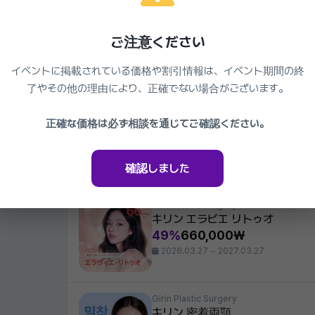
Girin Plastic Surgery
キリン 男性 直線鼻整形
ご注意ください
49%
1,100,000₩
2026.03.27 ~ 2027.03.27
イベントに掲載されている価格や割引情報は、イベント期間の終
了やその他の理由により、正確でない場合がございます。
Girin Plastic Surgery
正確な価格は必ず相談を通じてご確認ください。
目整形の終着駅 キリン 目再手術
49%
1,089,000₩
2026.03.27 ~ 2027.03.27
確認しました
Girin Plastic Surgery
キリン エラビエ リトゥオ
49%
660,000₩
2026.03.27 ~ 2027.03.27
Girin Plastic Surgery
キリン 密着両顎