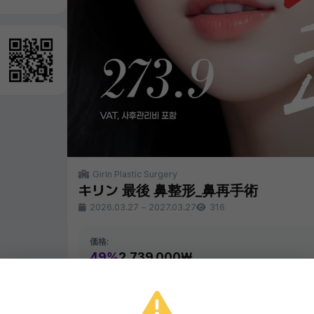
Girin Plastic Surgery
キリン 最後 鼻整形_鼻再手術
2026.03.27
~
2027.03.27
316
価格:
49%
2,739,000₩
同じクリニックの他のイベント