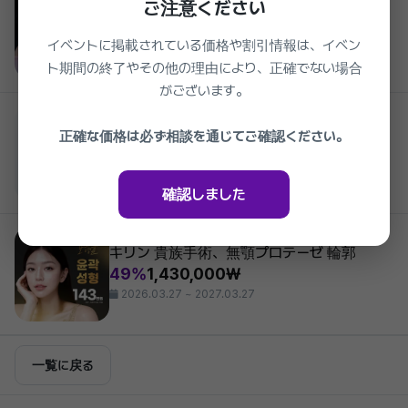
ご注意ください
キリン タトゥー除去、ピコアンディ、カラー
タトゥー除去、眉アートメイク除去
イベントに掲載されている価格や割引情報は、イベン
42%
44,000₩
ト期間の終了やその他の理由により、正確でない場合
2026.03.27 ~ 2027.03.27
がございます。
Girin Plastic Surgery
キリン 耳形成
正確な価格は必ず相談を通じてご確認ください。
49%
1,650,000₩
準備中
2026.03.27 ~ 2027.03.27
確認しました
Girin Plastic Surgery
キリン 貴族手術、無顎プロテーゼ 輪郭
49%
1,430,000₩
2026.03.27 ~ 2027.03.27
一覧に戻る