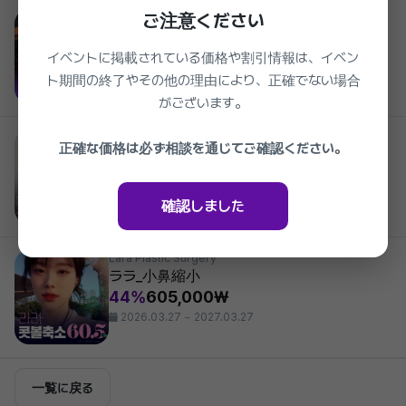
ご注意ください
Lara Plastic Surgery
ララ_3 in 1 目整形
43%
1,189,000₩
イベントに掲載されている価格や割引情報は、イベン
2026.03.27 ~ 2027.03.27
ト期間の終了やその他の理由により、正確でない場合
がございます。
Lara Plastic Surgery
正確な価格は必ず相談を通じてご確認ください。
ララ_非切開 クイック人中短縮
45%
539,000₩
2026.03.27 ~ 2027.03.27
確認しました
Lara Plastic Surgery
ララ_小鼻縮小
44%
605,000₩
2026.03.27 ~ 2027.03.27
一覧に戻る