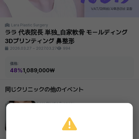
Lara Plastic Surgery
ララ 代表院長 単独_自家軟骨 モールディング
3Dプリンティング 鼻整形
2026.03.27
~
2027.03.27
994
価格:
48%
1,089,000₩
同じクリニックの他のイベント
Lara Plastic Surgery
ララ Dr.デグァン_初鼻整形
49%
2,189,000₩
2026.03.27 ~ 2027.03.27