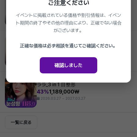
ご注意ください
ララ 代表院長_初鼻整形
48%
1,639,000₩
イベントに掲載されている価格や割引情報は、イベン
2026.03.27 ~ 2027.03.27
ト期間の終了やその他の理由により、正確でない場合
がございます。
Lara Plastic Surgery
ララ_非切開 クイック人中短縮
正確な価格は必ず相談を通じてご確認ください。
45%
539,000₩
2026.03.27 ~ 2027.03.27
確認しました
Lara Plastic Surgery
ララ_3 in 1 目整形
43%
1,189,000₩
2026.03.27 ~ 2027.03.27
一覧に戻る