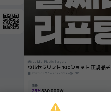
Le Miel Plastic Surgery
ウルセラリフト 100ショット 正規品
2026.03.27
~
2027.03.27
781
価格:
25%
330,000₩
同じクリニックの他のイベント