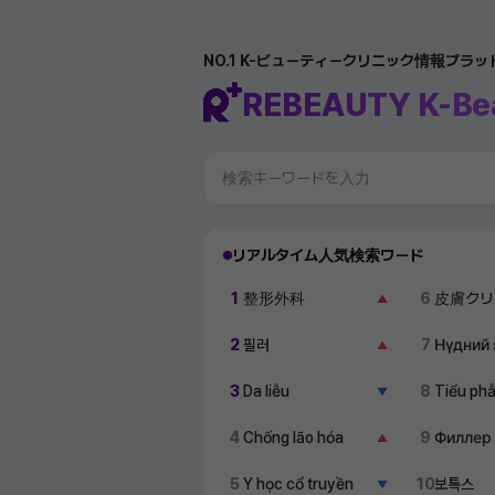
NO.1 K-ビューティークリニック情報プラ
REBEAUTY K-Be
リアルタイム人気検索ワード
1
整形外科
6
皮膚クリ
▲
2
필러
7
Нүдний 
▲
3
Da liễu
8
Tiểu ph
▼
4
Chống lão hóa
9
Филлер
▲
5
Y học cổ truyền
10
보톡스
▼