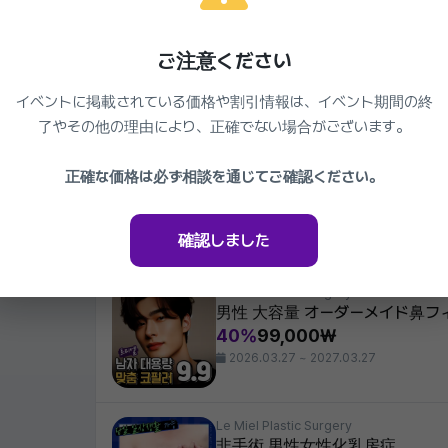
Le Miel Plastic Surgery
リジュラン 水光注射 スキンボト
ご注意ください
パー水光リジュラン
準備中
20%
440,000₩
イベントに掲載されている価格や割引情報は、イベント期間の終
2026.03.27 ~ 2027.03.27
了やその他の理由により、正確でない場合がございます。
Le Miel Plastic Surgery
正確な価格は必ず相談を通じてご確認ください。
ルミエル 自然癒着 目整形
14%
660,000₩
2026.03.27 ~ 2027.03.27
確認しました
Le Miel Plastic Surgery
男性 大容量 オーダーメイド鼻フ
40%
99,000₩
2026.03.27 ~ 2027.03.27
Le Miel Plastic Surgery
非手術 男性女性化乳房症