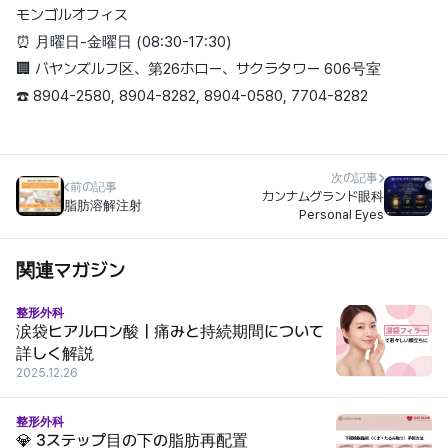
モンゴルオフィス
⏰ 月曜日-金曜日 (08:30-17:30)
🏢 バヤンズルフ区、第26ホロー、サクラタワー 606号室
☎️ 8904-2580, 8904-8282, 8904-0580, 7704-8282
次の記事
前の記事
カンナムグランド眼科
脂肪溶解注射
Personal Eyes
関連マガジン
整形外科
涙袋ヒアルロン酸｜痛みと持続期間について
詳しく解説
2025.12.26
整形外科
💎 3ステップ目の下の脂肪再配置