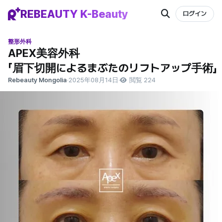
REBEAUTY K-Beauty
ログイン
整形外科
APEX美容外科
「眉下切開によるまぶたのリフトアップ手術」
Rebeauty Mongolia
·
2025年08月14日
·
閲覧 224