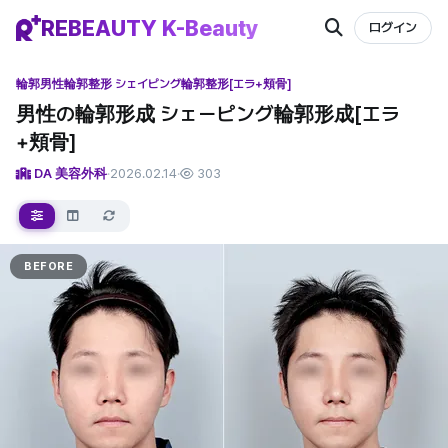
REBEAUTY K-Beauty
ログイン
輪郭
男性輪郭整形 シェイピング輪郭整形[エラ+頬骨]
男性の輪郭形成 シェーピング輪郭形成[エラ
+頬骨]
DA 美容外科
·
2026.02.14
·
303
BEFORE