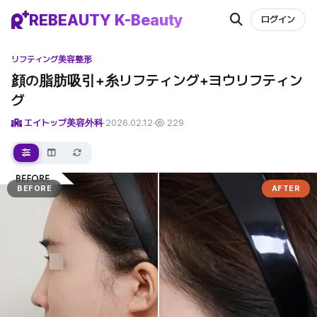
REBEAUTY K-Beauty
ログイン
リフティング
美容整形
顔の脂肪吸引+糸リフティング+ヨウリフティン
グ
エイトップ美容外科
·
2026.02.12
·
229
BEFORE
AFTER