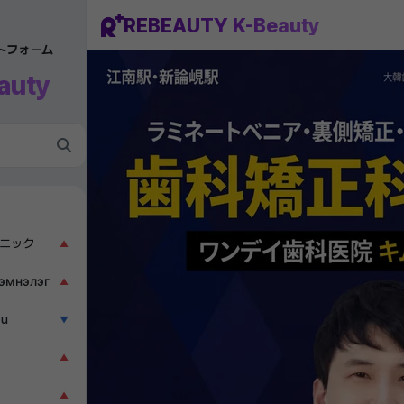
REBEAUTY K-Beauty
ットフォーム
auty
ニック
▲
эмнэлэг
▲
ẫu
▼
▲
▲