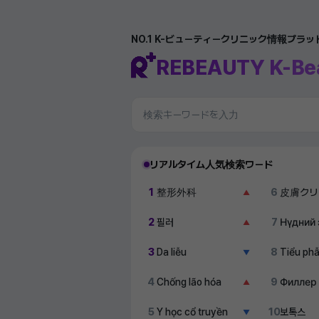
NO.1 K-ビューティークリニック情報プラ
REBEAUTY K-Be
リアルタイム人気検索ワード
1
整形外科
6
皮膚クリ
▲
2
필러
7
Нүдний 
▲
3
Da liễu
8
Tiểu ph
▼
4
Chống lão hóa
9
Филлер
▲
5
Y học cổ truyền
10
보톡스
▼