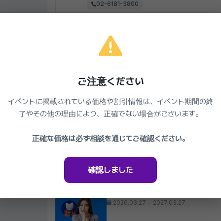
02-6181-3800
月,水,金 09:30-21:00, 火,木 09:30-18:30, 土 09:30-1
One Day Dental Clinic - Gangnam
クリニックを見る
ご注意ください
同じクリニックの他のイベント
イベントに掲載されている価格や割引情報は、イベント期間の終
了やその他の理由により、正確でない場合がございます。
One Day Dental Clinic
ホワイトニング 3回 ワンデー歯
27%
159,000₩
正確な価格は必ず相談を通じてご確認ください。
2026.03.27 ~ 2027.03.27
確認しました
One Day Dental Clinic
ワンデー歯科3
2026.03.27 ~ 2027.03.27