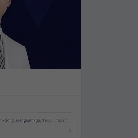
am-dong, Gangnam-gu, Seoul (Implant