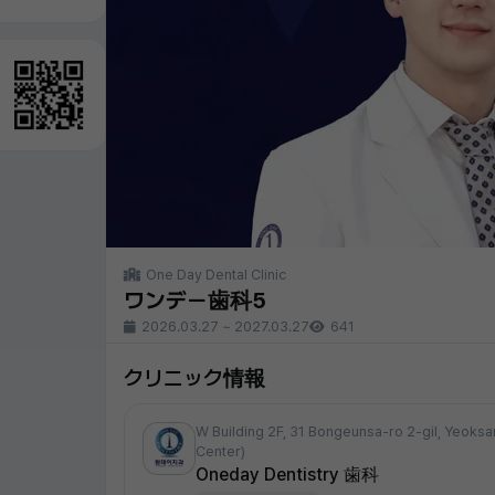
One Day Dental Clinic
ワンデー歯科5
2026.03.27
~
2027.03.27
641
クリニック情報
W Building 2F, 31 Bongeunsa-ro 2-gil, Yeoks
Center)
Oneday Dentistry 歯科