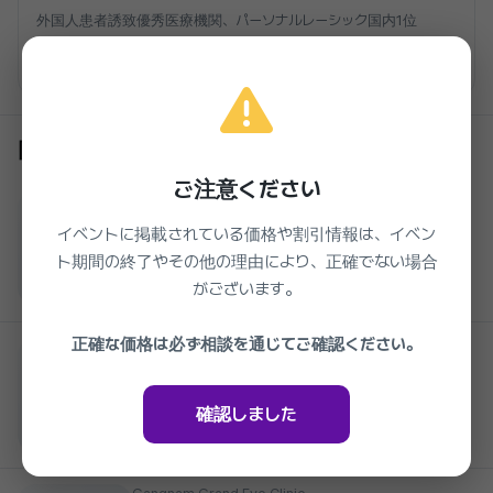
外国人患者誘致優秀医療機関、パーソナルレーシック国内1位
クリニックを見る
同じクリニックの他のイベント
ご注意ください
Gangnam Grand Eye Clinic
安全で回復が早い ベーシック レーシック・
イベントに掲載されている価格や割引情報は、イベン
ラゼック
ト期間の終了やその他の理由により、正確でない場合
準備中
16%
1,000,000₩
がございます。
2026.03.27 ~ 2027.03.27
正確な価格は必ず相談を通じてご確認ください。
Gangnam Grand Eye Clinic
視力矯正2.0時代、パーソナルアイズ
26%
3,100,000₩
準備中
確認しました
2026.03.27 ~ 2027.03.27