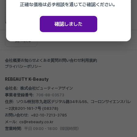
脚の間が一直線にくっつくように 脚フィラー
正確な価格は必ず相談を通じてご確認ください。
66,000₩
2026.03.27 ~ 2027.03.27
確認しました
一覧に戻る
会社概要
お知らせ
よくある質問
お問い合わせ
利用規約
プライバシーポリシー
REBEAUTY K-Beauty
会社名:
株式会社ビューティーアゲイン
事業者登録番号:
706-88-03573
住所:
ソウル特別市九老区デジタル路34キル55、コーロンサイエンスバレ
ー2次B201-161-7号 (08378)
お問い合わせ:
+82-10-7213-3785
メール:
cs@rebeauty.co.kr
営業時間:
平日 09:00 - 18:00（韓国時間）