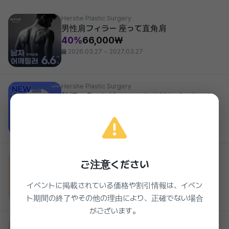
Hershe Plastic Surgery
男性肩フィラー 座って直角肩
40%
66,000₩
2026.03.27 ~ 2027.03.27
Hershe Plastic Surgery
脇汗の臭いには ニュー ミラドライ フレッシ
ュ LEVEL 5
40%
1,980,000₩
2026.03.27 ~ 2027.03.27
Hershe Plastic Surgery
ご注意ください
自然なライン 二重 切開
42%
880,000₩
イベントに掲載されている価格や割引情報は、イベン
2026.03.27 ~ 2027.03.27
ト期間の終了やその他の理由により、正確でない場合
がございます。
Hershe Plastic Surgery