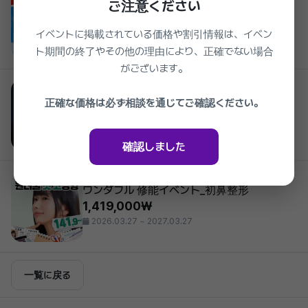
ご注意ください
ワンダフル ボトックス
39,000₩
イベントに掲載されている価格や割引情報は、イベン
2026.03.27 ~ 2027.03.27
ト期間の終了やその他の理由により、正確でない場合
がございます。
Wonderful Plastic Surgery
ワンダフル_派手ナチュラル 直線鼻整形
正確な価格は必ず相談を通じてご確認ください。
48%
1,419,000₩
2026.03.27 ~ 2027.03.27
確認しました
Wonderful Plastic Surgery
ワンダフル 修能イベント_初鼻整形
1,419,000₩
2026.03.27 ~ 2027.03.27
一覧に戻る