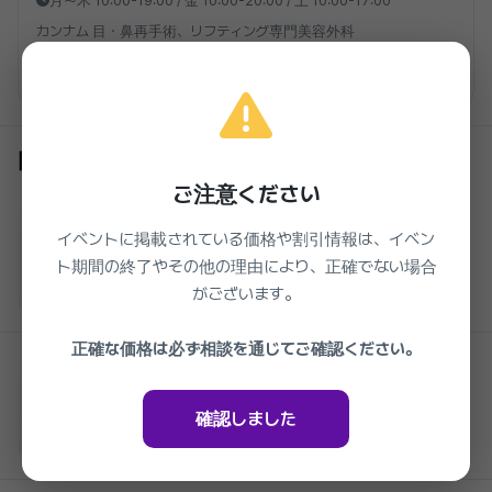
月～木 10:00-19:00 / 金 10:00-20:00 / 土 10:00-17:00
カンナム 目・鼻再手術、リフティング専門美容外科
クリニックを見る
同じクリニックの他のイベント
ご注意ください
Oliting Plastic Surgery
オルリティング_リジュランヒーラー 2cc_皮
イベントに掲載されている価格や割引情報は、イベン
膚再生_弾力_肌のキメ改善_肌トーン改善_オ
ト期間の終了やその他の理由により、正確でない場合
準備中
ルリティング美容外科
49%
330,000₩
がございます。
2026.03.27 ~ 2027.03.27
正確な価格は必ず相談を通じてご確認ください。
Oliting Plastic Surgery
オールリフティング_スキンブースター
_PDRN_水光注射_光彩肌_水光肌
確認しました
準備中
49%
44,000₩
2026.03.27 ~ 2027.03.27