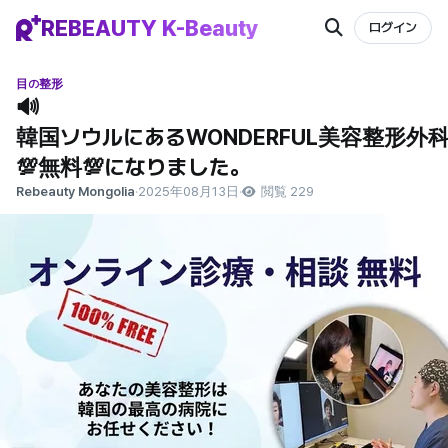
REBEAUTY K-Beauty
ログイン
目の整形
🔊
韓国ソウルにあるWONDERFUL美容整形
💯無料💯になりました。
Rebeauty Mongolia
·
2025年08月13日
·
閲覧 229