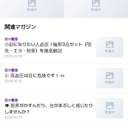
前の記事
次の記事
Re Beauty Mongolia「韓国最高の
ワンダフル美容外科クリニック院
準備中
準備中
美容クリニック仲介」
長
関連マガジン
目の整形
小顔になりたい人必読！輪郭3点セット（顎
先・エラ・頬骨）を徹底解説
準備中
2025.12.25
目の整形
🩺 高血圧は目に危険です！ 👀
2025.10.31
準備中
目の整形
👁️ 視界がかすんだり、光がまぶしく感じたり
しませんか？
準備中
2025.10.31