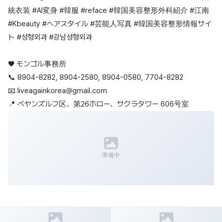
統衣装 #AI変身 #韓服 #reface #韓国美容整形外科紹介 #江南
#Kbeauty #ヘアスタイル #芸能人写真 #韓国美容整形情報サイ
ト #성형외과 #강남성형외과
♥️ モンゴル事務所
📞 8904-8282, 8904-2580, 8904-0580, 7704-8282
📧 liveagainkorea@gmail.com
📍 ベヤンズルフ区、第26ホロー、サクラタワー 606号室
準備中
前の記事
次の記事