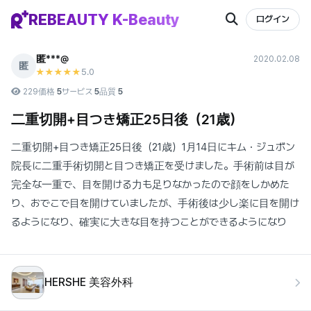
REBEAUTY K-Beauty
ログイン
匿***@
2020.02.08
匿
5
.0
★★★★★
229
価格
5
サービス
5
品質
5
二重切開+目つき矯正25日後（21歳）
二重切開+目つき矯正25日後（21歳）1月14日にキム・ジュボン
院長に二重手術切開と目つき矯正を受けました。手術前は目が
完全な一重で、目を開ける力も足りなかったので顔をしかめた
り、おでこで目を開けていましたが、手術後は少し楽に目を開け
るようになり、確実に大きな目を持つことができるようになり
HERSHE 美容外科