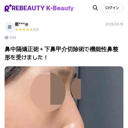
REBEAUTY K-Beauty
ログイン
匿***@
2025.05.15
匿
5
.0
★★★★★
339
鼻中隔矯正術＋下鼻甲介切除術で機能性鼻整
形を受けました！