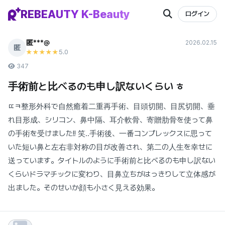
REBEAUTY K-Beauty
ログイン
匿***@
2026.02.15
匿
5
.0
★★★★★
347
手術前と比べるのも申し訳ないくらい ㅎ
ㄸㅋ整形外科で自然癒着二重再手術、目頭切開、目尻切開、垂
れ目形成、シリコン、鼻中隔、耳介軟骨、寄贈肋骨を使って鼻
の手術を受けました!! 笑..手術後、一番コンプレックスに思って
いた短い鼻と左右非対称の目が改善され、第二の人生を幸せに
送っています。タイトルのように手術前と比べるのも申し訳ない
くらいドラマチックに変わり、目鼻立ちがはっきりして立体感が
出ました。そのせいか顔も小さく見える効果。