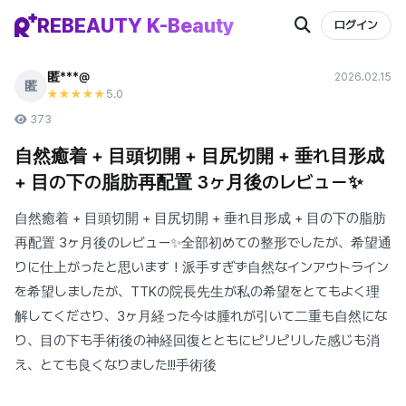
REBEAUTY K-Beauty
ログイン
匿***@
2026.02.15
匿
5
.0
★★★★★
373
自然癒着 + 目頭切開 + 目尻切開 + 垂れ目形成
+ 目の下の脂肪再配置 3ヶ月後のレビュー✨
自然癒着 + 目頭切開 + 目尻切開 + 垂れ目形成 + 目の下の脂肪
再配置 3ヶ月後のレビュー✨全部初めての整形でしたが、希望通
りに仕上がったと思います！派手すぎず自然なインアウトライン
を希望しましたが、TTKの院長先生が私の希望をとてもよく理
解してくださり、3ヶ月経った今は腫れが引いて二重も自然にな
り、目の下も手術後の神経回復とともにピリピリした感じも消
え、とても良くなりました!!!手術後