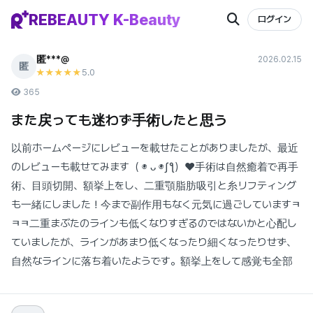
REBEAUTY K-Beauty
ログイン
匿***@
2026.02.15
匿
5
.0
★★★★★
365
また戻っても迷わず手術したと思う
以前ホームページにレビューを載せたことがありましたが、最近
のレビューも載せてみます（ ◉ ᴗ ◉ʃƪ）❤手術は自然癒着で再手
術、目頭切開、額挙上をし、二重顎脂肪吸引と糸リフティング
も一緒にしました！今まで副作用もなく元気に過ごしていますㅋ
ㅋㅋ二重まぶたのラインも低くなりすぎるのではないかと心配し
ていましたが、ラインがあまり低くなったり細くなったりせず、
自然なラインに落ち着いたようです。額挙上をして感覚も全部