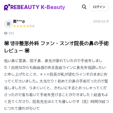
REBEAUTY K-Beauty
ログイン
匿***@
2026.02.15
匿
5
.0
★★★★★
352
💟 땡큐整形外科 ファン・スンオ院長の鼻の手術
レビュー 💟
低い鼻に鷲鼻、団子鼻、鼻先が垂れていたので手術をしまし
た！自然ながらも曲線感のある直線ラインに鼻先を強調したい
と申し上げたところ、ㅎㅅㅇ院長が私が望むラインそのままに作
ってくださいました。大当たり！初めての鼻の手術だったので緊
張しましたが、うまくいくと、きれいにするとおっしゃってくだ
さったので落ち着いて手術を受けることができました！経過もよ
く見てくださり、院長先生はとても優しいです（笑）時間が経つ
につれて腫れが引いて