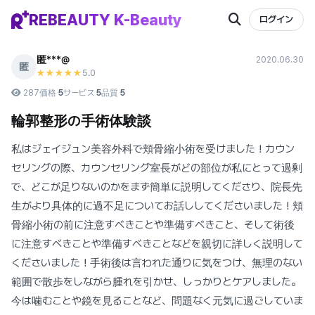
REBEAUTY K-Beauty
ログイン
匿***@
2020.06.30
匿
5
.0
★★★★★
287
価格
5
サービス
5
品質
5
輪郭整形の手術体験談
私はジェイジュン美容外科で頬骨縮小術を受けました！カウン
セリングの際、カウンセリング室長がどの部位が私にとって過剰
で、どこが足りないのかをまず簡単に説明してくださり、院長先
生がより具体的に過不足についてお話ししてくださいました！頬
骨縮小術の前に注意すべきことや準備すべきこと、そして術後
に注意すべきことや準備すべきことなどを親切に詳しく説明して
くださいました！手術後は言われた通りに気をつけ、無理のない
範囲で散歩をしながら腫れを引かせ、しっかりとケアしました。
今は噛むことや鏡を見ることなど、問題なく元気に過ごしていま