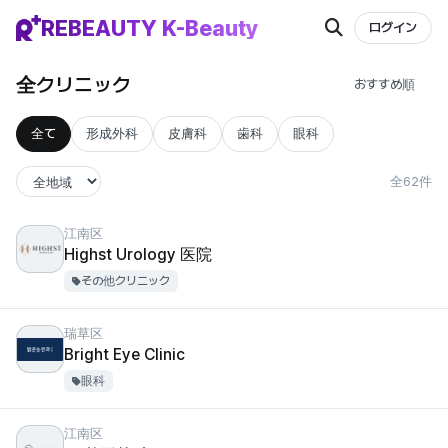
REBEAUTY K-Beauty
ログイン
全クリニック
全て
形成外科
皮膚科
歯科
眼科
全62件
江南区
Highst Urology 医院
その他クリニック
瑞草区
Bright Eye Clinic
眼科
江南区