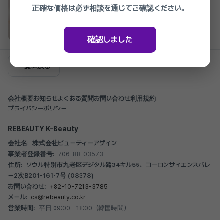
SNU デザイン 切開リフト ＆ ミニ切開リフト
正確な価格は必ず相談を通じてご確認ください。
8,000,000₩
2026.03.27 ~ 2027.03.27
確認しました
一覧に戻る
会社概要
お知らせ
よくある質問
お問い合わせ
利用規約
プライバシーポリシー
REBEAUTY K-Beauty
会社名:
株式会社ビューティーアゲイン
事業者登録番号:
706-88-03573
住所:
ソウル特別市九老区デジタル路34キル55、コーロンサイエンスバレ
ー2次B201-161-7号 (08378)
お問い合わせ:
+82-10-7213-3785
メール:
cs@rebeauty.co.kr
営業時間:
平日 09:00 - 18:00（韓国時間）