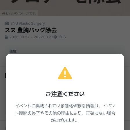
SNU Plastic Surgery
スヌ 豊胸バッグ除去
2026.03.27
~
2027.03.27
285
価格:
2,200,000₩
同じクリニックの他のイベント
SNU Plastic Surgery
ご注意ください
SNU_眼瞼下垂ボトックス
25%
150,000₩
準備中
イベントに掲載されている価格や割引情報は、イベン
2026.03.27 ~ 2027.03.27
ト期間の終了やその他の理由により、正確でない場合
がございます。
SNU Plastic Surgery