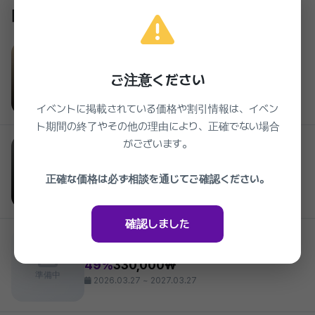
同じクリニックの他のイベント
Kleam Clinic Hongdae
クリム弘大4
ご注意ください
2026.03.27 ~ 2027.03.27
イベントに掲載されている価格や割引情報は、イベン
ト期間の終了やその他の理由により、正確でない場合
Kleam Clinic Hongdae
がございます。
CLIM レーザートーニング
42%
31,900₩
正確な価格は必ず相談を通じてご確認ください。
2026.03.27 ~ 2027.03.27
確認しました
Kleam Clinic Hongdae
CLIM ウルセラプライムリフト 100ショット
49%
330,000₩
準備中
2026.03.27 ~ 2027.03.27