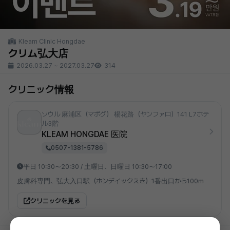
Kleam Clinic Hongdae
クリム弘大店
2026.03.27
~
2027.03.27
314
クリニック情報
ソウル 麻浦区（マポグ） 楊花路（ヤンファロ）141 L7ホテ
ル3階
KLEAM HONGDAE 医院
0507-1381-5786
平日 10:30～20:30 / 土曜日、日曜日 10:30～17:00
皮膚科専門、弘大入口駅（ホンデイックえき）1番出口から100m
クリニックを見る