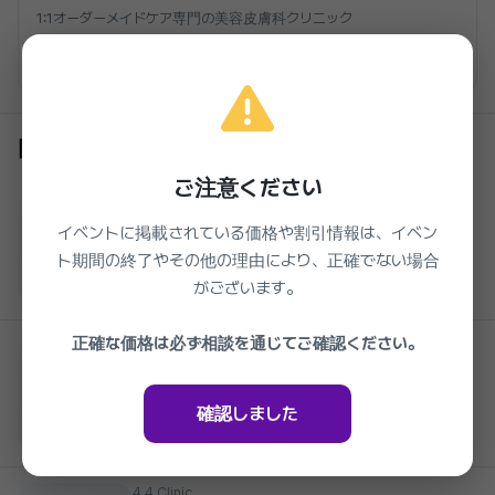
1:1オーダーメイドケア専門の美容皮膚科クリニック
クリニックを見る
同じクリニックの他のイベント
ご注意ください
4.4 Clinic
4.4医院 ベラコリン 二の腕脂肪分解
イベントに掲載されている価格や割引情報は、イベン
2026.03.27 ~ 2027.03.27
ト期間の終了やその他の理由により、正確でない場合
準備中
がございます。
正確な価格は必ず相談を通じてご確認ください。
4.4 Clinic
4.4医院 ベラコリン顎の脂肪分解
2026.03.27 ~ 2027.03.27
準備中
確認しました
4.4 Clinic