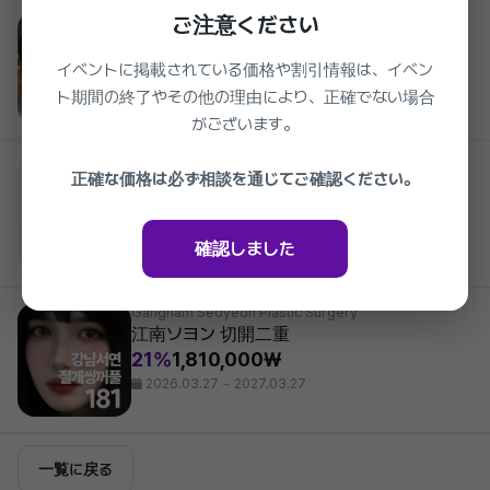
Gangnam Seoyeon Plastic Surgery
ご注意ください
江南ソヨン メンズ二重隠し(奥二重)
19%
2,010,000₩
イベントに掲載されている価格や割引情報は、イベン
2026.03.27 ~ 2027.03.27
ト期間の終了やその他の理由により、正確でない場合
がございます。
Gangnam Seoyeon Plastic Surgery
正確な価格は必ず相談を通じてご確認ください。
江南(カンナム)ソヨン XERF(セルフ) 600ショ
ット
準備中
38%
1,600,000₩
確認しました
2026.03.27 ~ 2027.03.27
Gangnam Seoyeon Plastic Surgery
江南ソヨン 切開二重
21%
1,810,000₩
2026.03.27 ~ 2027.03.27
一覧に戻る