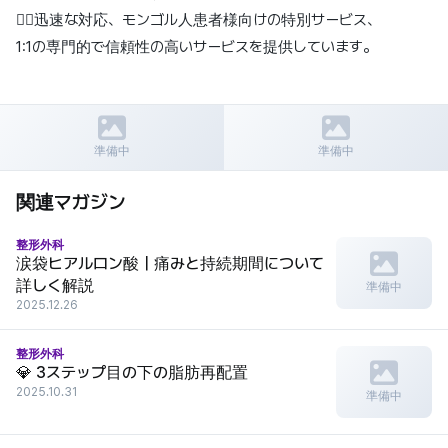
👉🏻迅速な対応、モンゴル人患者様向けの特別サービス、
1:1の専門的で信頼性の高いサービスを提供しています。
前の記事
次の記事
リエンジャン美容外科
口角挙上術
準備中
準備中
関連マガジン
整形外科
涙袋ヒアルロン酸｜痛みと持続期間について
詳しく解説
準備中
2025.12.26
整形外科
💎 3ステップ目の下の脂肪再配置
2025.10.31
準備中