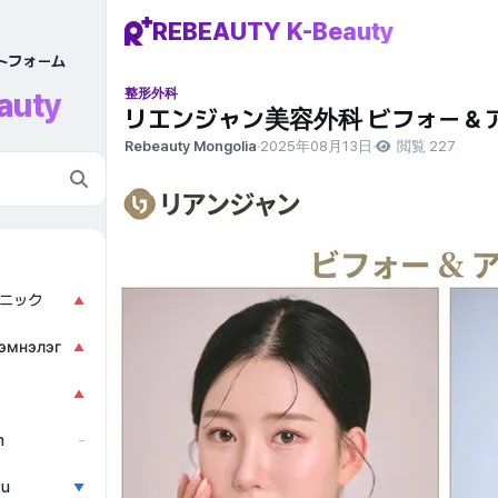
REBEAUTY K-Beauty
ットフォーム
auty
整形外科
リエンジャン美容外科 ビフォー＆
Rebeauty Mongolia
·
2025年08月13日
·
閲覧 227
ニック
▲
эмнэлэг
▲
▲
n
–
ẫu
▼