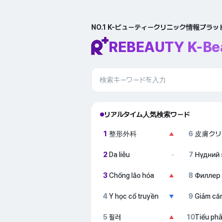
NO.1 K-ビューティークリニック情報プラ
REBEAUTY K-Be
リアルタイム人気検索ワード
1
整形外科
6
皮膚クリ
▲
2
Da liễu
7
Нүдний 
–
3
Chống lão hóa
8
Филлер
▲
4
Y học cổ truyền
9
Giảm câ
▼
5
필러
10
Tiểu ph
▲