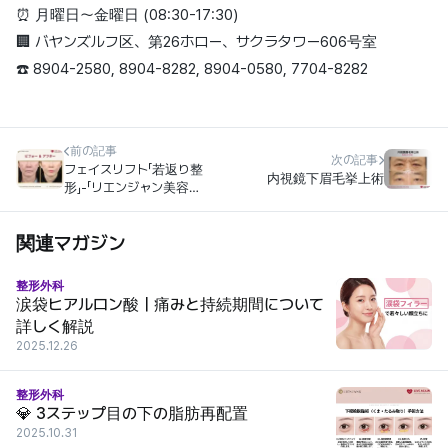
⏰ 月曜日〜金曜日 (08:30-17:30)
🏢 バヤンズルフ区、第26ホロー、サクラタワー606号室
☎️ 8904-2580, 8904-8282, 8904-0580, 7704-8282
前の記事
次の記事
フェイスリフト「若返り整
内視鏡下眉毛挙上術
形」-「リエンジャン美容外
科」
関連マガジン
整形外科
涙袋ヒアルロン酸｜痛みと持続期間について
詳しく解説
2025.12.26
整形外科
💎 3ステップ目の下の脂肪再配置
2025.10.31