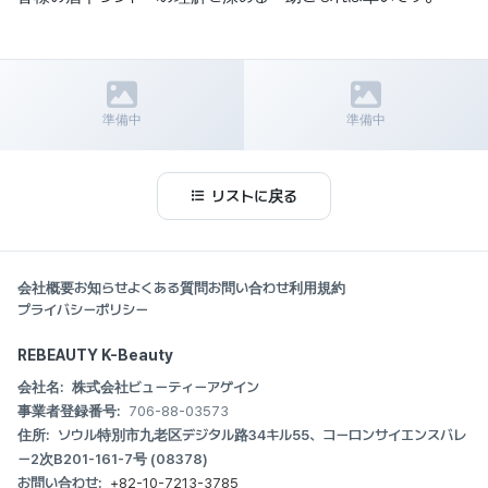
前の記事
次の記事
顔面輪郭術完全ガイド｜頬骨縮
目の下の愛嬌フィラー完全ガイド
準備中
準備中
小・エラ削り・Vライン形成につい
｜施術方法・持続期間・痛みまで
ての全てを徹底解説
徹底解説
リストに戻る
会社概要
お知らせ
よくある質問
お問い合わせ
利用規約
プライバシーポリシー
REBEAUTY K-Beauty
会社名:
株式会社ビューティーアゲイン
事業者登録番号:
706-88-03573
住所:
ソウル特別市九老区デジタル路34キル55、コーロンサイエンスバレ
ー2次B201-161-7号 (08378)
お問い合わせ:
+82-10-7213-3785