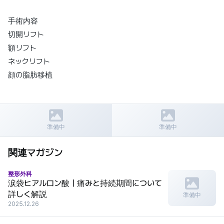
手術内容
切開リフト
額リフト
ネックリフト
顔の脂肪移植
前の記事
次の記事
ハンギル眼科、オンライン相談
緑内障とは何ですか？
準備中
準備中
関連マガジン
整形外科
涙袋ヒアルロン酸｜痛みと持続期間について
詳しく解説
準備中
2025.12.26