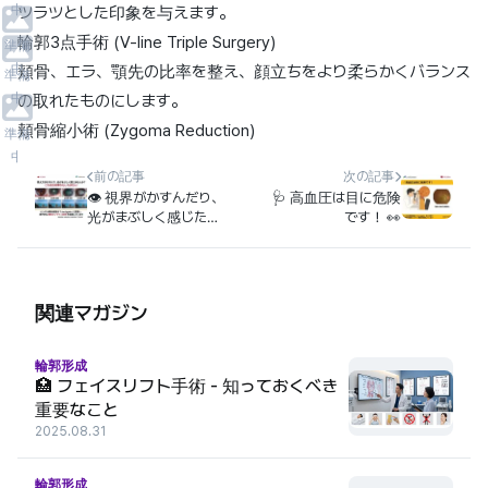
中
ツラツとした印象を与えます。
輪郭3点手術 (V-line Triple Surgery)
準備
中
頬骨、エラ、顎先の比率を整え、顔立ちをより柔らかくバランス
準備
中
の取れたものにします。
頬骨縮小術 (Zygoma Reduction)
準備
中
前の記事
次の記事
👁️ 視界がかすんだり、
🩺 高血圧は目に危険
光がまぶしく感じたり
です！ 👀
しませんか？
関連マガジン
輪郭形成
🏥 フェイスリフト手術 - 知っておくべき
重要なこと
2025.08.31
輪郭形成