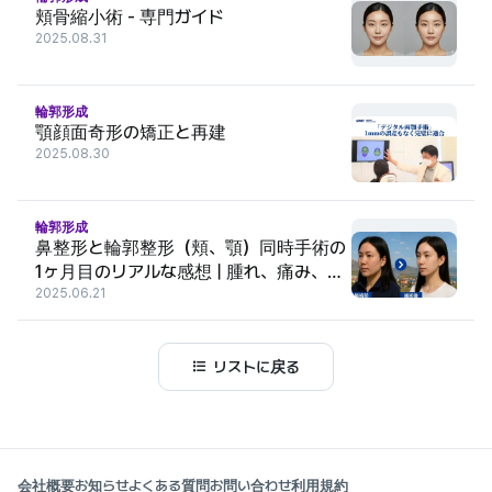
頬骨縮小術 - 専門ガイド
2025.08.31
輪郭形成
顎顔面奇形の矯正と再建
2025.08.30
輪郭形成
鼻整形と輪郭整形（頬、顎）同時手術の
1ヶ月目のリアルな感想 | 腫れ、痛み、ダ
ウンタイムの詳細レビュー
2025.06.21
リストに戻る
会社概要
お知らせ
よくある質問
お問い合わせ
利用規約