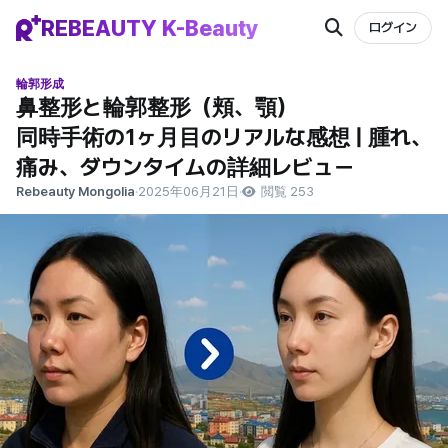
REBEAUTY K-Beauty
ログイン
輪郭形成
鼻整形と輪郭整形（頬、顎）
同時手術の1ヶ月目のリアルな感想 | 腫れ、
痛み、ダウンタイムの詳細レビュー
Rebeauty Mongolia
·
2025年06月21日
·
閲覧 253