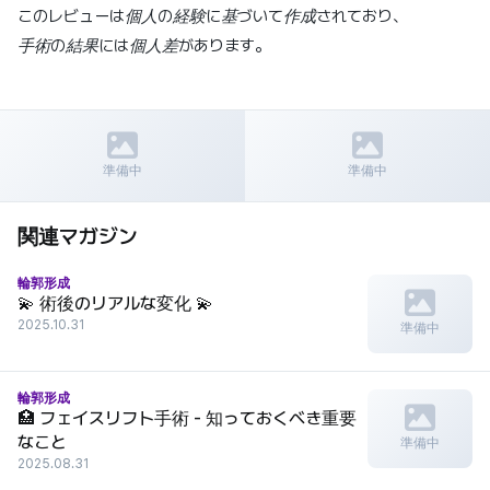
このレビューは個人の経験に基づいて作成されており、
手術の結果には個人差があります。
前の記事
次の記事
エラ削り手術完全ガイド 2025 |
フィラー治療完全ガイド 2024 |
準備中
準備中
種類、費用、副作用、ダウンタイ
種類・料金・副作用 - ユバース美
ム
容外科
関連マガジン
輪郭形成
💫 術後のリアルな変化 💫
2025.10.31
準備中
輪郭形成
🏥 フェイスリフト手術 - 知っておくべき重要
なこと
準備中
2025.08.31