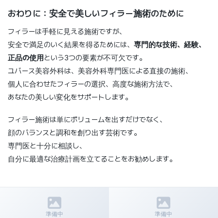
おわりに：安全で美しいフィラー施術のために
フィラーは手軽に見える施術ですが、
安全で満足のいく結果を得るためには、
専門的な技術、経験、
正品の使用
という3つの要素が不可欠です。
ユバース美容外科は、美容外科専門医による直接の施術、
個人に合わせたフィラーの選択、高度な施術方法で、
あなたの美しい変化をサポートします。
フィラー施術は単にボリュームを出すだけでなく、
顔のバランスと調和を創り出す芸術です。
専門医と十分に相談し、
自分に最適な治療計画を立てることをお勧めします。
前の記事
次の記事
鼻整形と輪郭整形（頬、顎）同時
2024年コラーゲンブースター施術
準備中
準備中
手術の1ヶ月目のリアルな感想 | 腫
ガイド | 種類・効果・価格比較 -