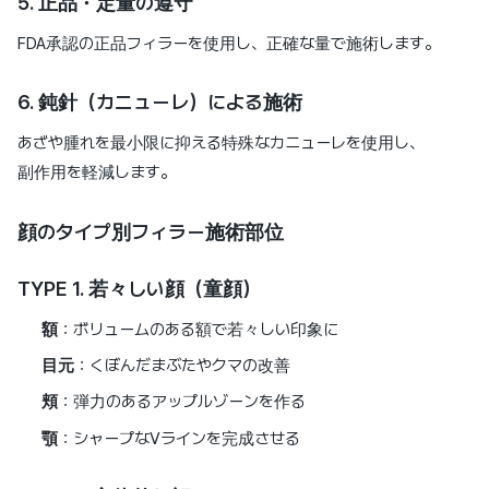
5. 正品・定量の遵守
FDA承認の正品フィラーを使用し、正確な量で施術します。
6. 鈍針（カニューレ）による施術
あざや腫れを最小限に抑える特殊なカニューレを使用し、
副作用を軽減します。
顔のタイプ別フィラー施術部位
TYPE 1. 若々しい顔（童顔）
額
：ボリュームのある額で若々しい印象に
目元
：くぼんだまぶたやクマの改善
頬
：弾力のあるアップルゾーンを作る
顎
：シャープなVラインを完成させる