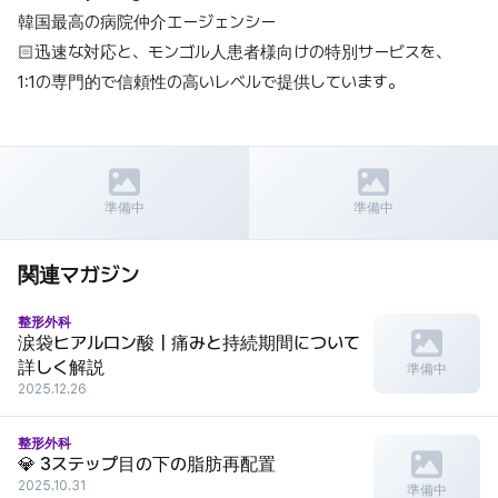
韓国最高の病院仲介エージェンシー
🏻迅速な対応と、モンゴル人患者様向けの特別サービスを、
1:1の専門的で信頼性の高いレベルで提供しています。
前の記事
次の記事
シワのない下まぶた「リエンジャン
たるんだ下まぶたをシワのない滑
準備中
準備中
美容外科」
らかな目元にする「リエンジャン美
容外科」
関連マガジン
整形外科
涙袋ヒアルロン酸｜痛みと持続期間について
詳しく解説
準備中
2025.12.26
整形外科
💎 3ステップ目の下の脂肪再配置
2025.10.31
準備中