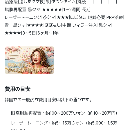
治療法|適したクマ|効果|ダウンタイム|持続 ---|---|---|---|---
脂肪再配置|黒クマ|★★★★★|1〜2週間|長期
レーザートーニング|茶クマ|★★★|ほぼなし|継続必要 PRP治療|
青・黒クマ|★★★★|ほぼなし|中期 フィラー注入|黒クマ|
★★★★|3〜5日|6ヶ月〜1年
費用の目安
韓国での一般的な費用目安は以下の通りです。
眼窩脂肪再配置：約100〜200万ウォン（約10〜20万円）
レーザートーニング：約5〜15万ウォン（約5,000〜1.5万