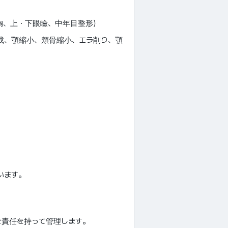
胸、上・下眼瞼、中年目整形）
成、顎縮小、頬骨縮小、エラ削り、顎
）
います。
を責任を持って管理します。