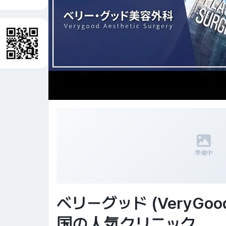
準備中
ベリーグッド (VeryGoo
国の人気クリニック