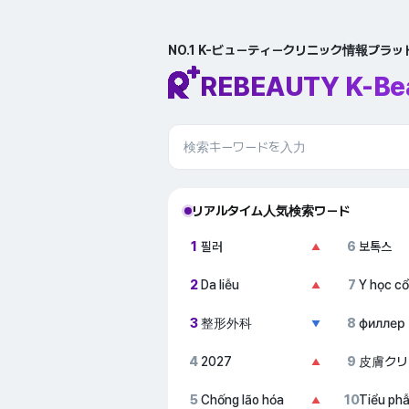
NO.1 K-ビューティークリニック情報プラ
REBEAUTY K-Be
リアルタイム人気検索ワード
1
필러
6
보톡스
▲
2
Da liễu
7
Y học cổ
▲
3
整形外科
8
филлер
▼
4
2027
9
皮膚クリ
▲
5
Chống lão hóa
10
Tiểu ph
▲