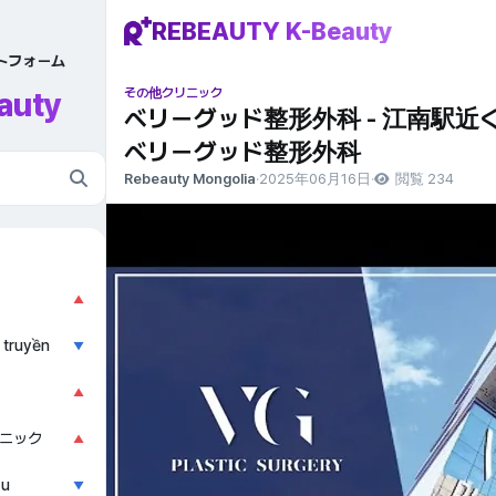
REBEAUTY K-Beauty
ットフォーム
auty
その他クリニック
ベリーグッド整形外科 - 江南駅近く |
ベリーグッド整形外科
Rebeauty Mongolia
·
2025年06月16日
·
閲覧 234
▲
 truyền
▼
▲
ニック
▲
ẫu
▼